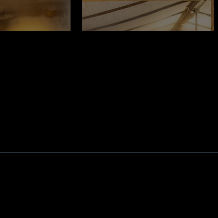
te Tatu
Suíte Onça
!
Reserve pelo WhatsApp a
Inicio
(11) 97186-3982
- Janaí
Atrações
(11) 94782-0810
- Gabrie
Pet
Culinária