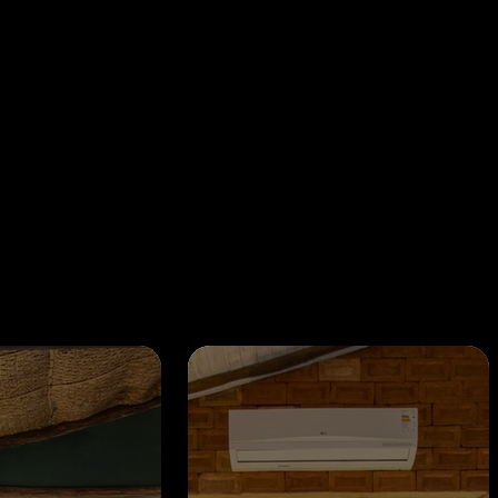
 mais combi
 você e sua
lia