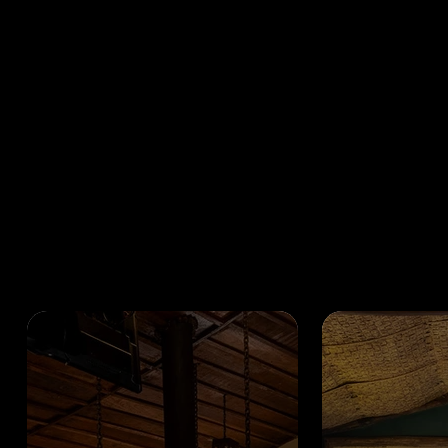
que
com
famí