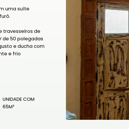
em uma suíte
furô.
e travesseiros de
TV de 50 polegadas
 gusto e ducha com
te e frio
UNIDADE COM
65M²